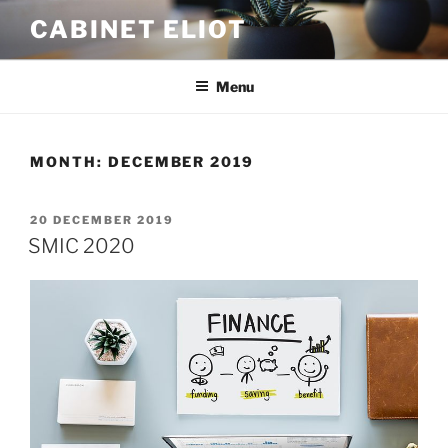
Skip
CABINET ELIOT
to
content
Menu
MONTH:
DECEMBER 2019
POSTED
20 DECEMBER 2019
ON
SMIC 2020